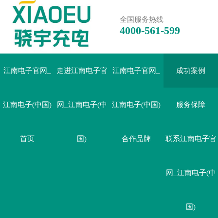
全国服务热线
4000-561-599
江南电子官网_
走进江南电子官
江南电子官网_
成功案例
江南电子(中国)
网_江南电子(中
江南电子(中国)
服务保障
首页
国)
合作品牌
联系江南电子官
网_江南电子(中
国)