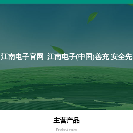
江南电子官网_江南电子(中国)善充 安全先
主营产品
Product series