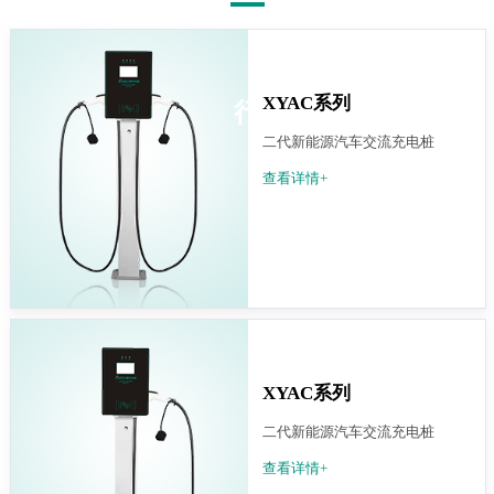
XYAC系列
行
二代新能源汽车交流充电桩
查看详情+
XYAC系列
二代新能源汽车交流充电桩
查看详情+