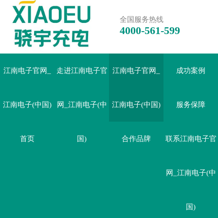
全国服务热线
4000-561-599
江南电子官网_
走进江南电子官
江南电子官网_
成功案例
江南电子(中国)
网_江南电子(中
江南电子(中国)
服务保障
首页
国)
合作品牌
联系江南电子官
网_江南电子(中
国)