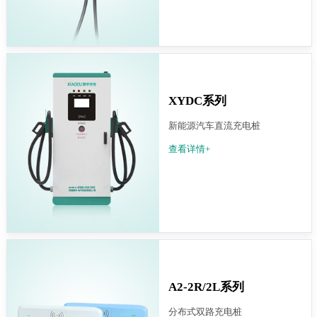
XYDC系列
新能源汽车直流充电桩
查看详情+
A2-2R/2L系列
分布式双路充电桩