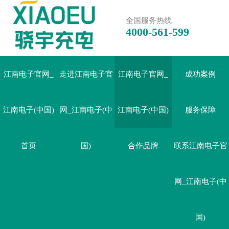
全国服务热线
4000-561-599
江南电子官网_
走进江南电子官
江南电子官网_
成功案例
江南电子(中国)
网_江南电子(中
江南电子(中国)
服务保障
首页
国)
合作品牌
联系江南电子官
网_江南电子(中
国)