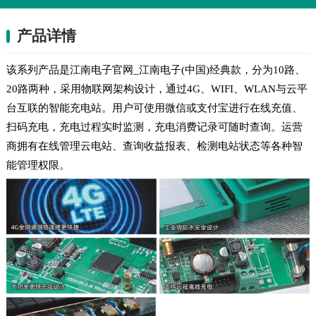
产品详情
该系列产品是江南电子官网_江南电子(中国)经典款，分为10路、
20路两种，采用物联网架构设计，通过4G、WIFI、WLAN与云平
台互联的智能充电站。用户可使用微信或支付宝进行在线充值、
扫码充电，充电过程实时监测，充电消费记录可随时查询。运营
商拥有在线管理云电站、查询收益报表、检测电站状态等各种智
能管理权限。