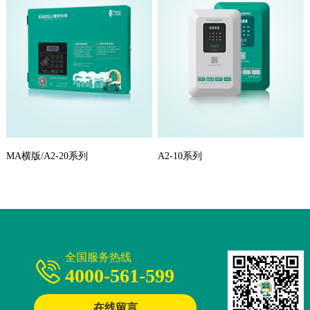
MA横版/A2-20系列
A2-10系列
全国服务热线
4000-561-599
在线留言