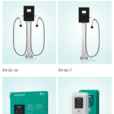
XY-AC-14
XY-AC-7