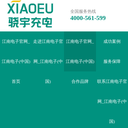
全国服务热线
4000-561-599
江南电子官网_
走进江南电子官
江南电子官网_
成功案例
江南电子(中国)
网_江南电子(中
江南电子(中国)
服务保障
首页
国)
合作品牌
联系江南电子官
网_江南电子(中
国)