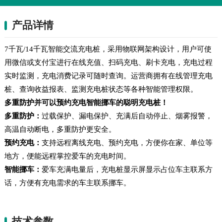
产品详情
7千瓦/14千瓦智能交流充电桩，采用物联网架构设计，用户可使
用微信或支付宝进行在线充值、扫码充电、刷卡充电，充电过程
实时监测，充电消费记录可随时查询。运营商拥有在线管理充电
桩、查询收益报表、监测充电桩状态等各种智能管理权限。
多重防护并可以预约充电智能挪车的聪明充电桩！
多重防护：
过载保护、漏电保护、充满后自动停止、烟雾报警，
高温自动断电，多重防护更安全。
预约充电：
支持远程离线充电、预约充电，方便你在家、单位等
地方，便能远程掌控爱车的充电时间。
智能挪车：
爱车充满电量后，充电桩显示屏显示占位车主联系方
话，方便有充电需求的车主联系挪车。
技术参数